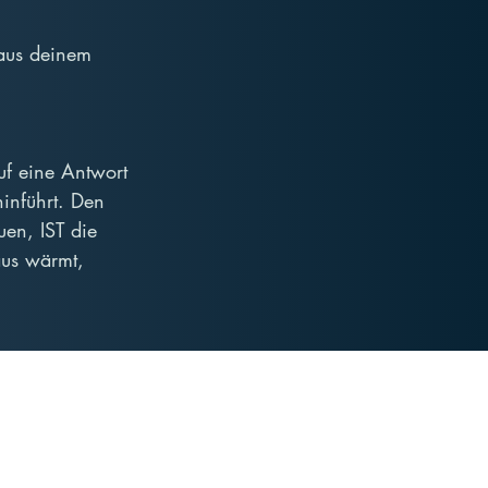
 aus deinem 
uf eine Antwort 
inführt. Den 
en, IST die 
aus wärmt, 