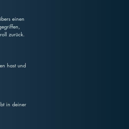
übers einen 
egriffen, 
roll zurück.
zen hast und 
bt in deiner 