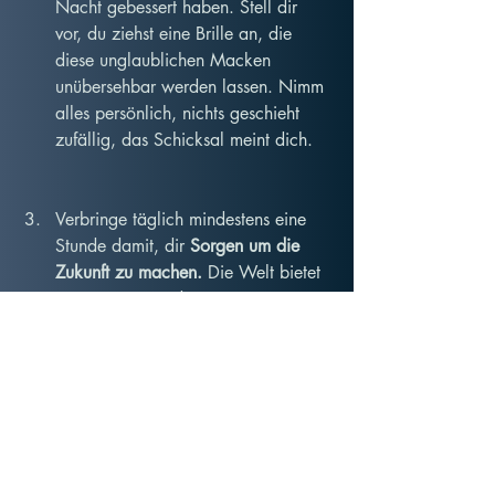
Nacht gebessert haben. Stell dir 
vor, du ziehst eine Brille an, die 
diese unglaublichen Macken 
unübersehbar werden lassen. Nimm 
alles persönlich, nichts geschieht 
zufällig, das Schicksal meint dich.
Verbringe täglich mindestens eine 
Stunde damit, dir 
Sorgen um die 
Zukunft zu machen.
 Die Welt bietet 
weiss Gott gerade genug 
Gründe dafür. Und tun kannst du 
sowieso nichts, wer bist du denn 
schon. Am besten gelingt dies durch 
extensives Denken, flaches Atmen 
und Zeitunglesen.
Ich wünsche viel Ernsthaftigkeit beim 