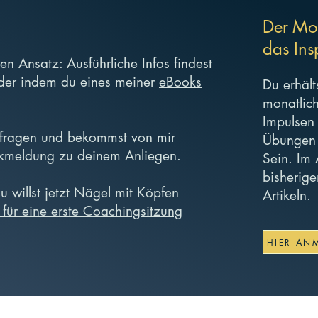
Der Mo
das Ins
n Ansatz: Ausführliche Infos findest
er indem du eines meiner
eBooks
Du erhäl
monatlich
Impulsen
lfragen
und bekommst von mir
Übungen 
kmeldung zu deinem Anliegen.
Sein. Im 
bisherig
 willst jetzt Nägel mit Köpfen
Artikeln.
 für eine erste Coachingsitzung
HIER AN