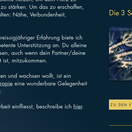
 zu stärken. Um das zu erschaffen,
Die 3 S
alten: Nähe, Verbundenheit,
eissigjähriger Erfahrung biete ich
etente Unterstützung an. Du alleine
ssen, auch wenn dein Partner/deine
t ist, mitzukommen.
n und wachsen wollt, ist ein
rapie
eine wunderbare Gelegenheit
.
ZU DEN 
beit einfliesst, beschreibe ich
hier
.