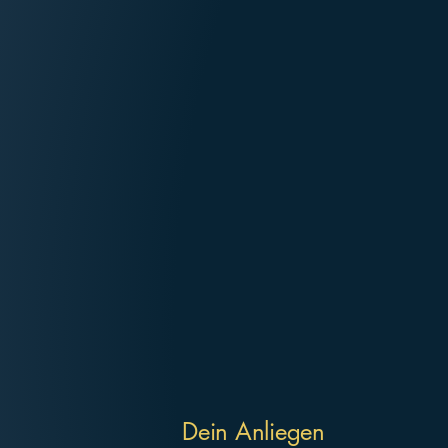
Alexander 
Magie de
Beziehungscoaching
Paartherapie
Spirituelle Begleitu
Dein Anliegen