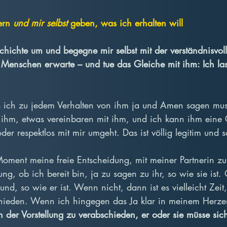
ern 
und mir selbst
 geben, was ich erhalten will
chichte um und begegne mir selbst mit der verständnisvol
Menschen erwarte – und tue das Gleiche mit ihm: Ich lass
ss ich zu jedem Verhalten von ihm ja und Amen sagen mus
ihm, etwas vereinbaren mit ihm, und ich kann ihm eine 
r respektlos mit mir umgeht. Das ist völlig legitim und s
oment meine freie Entscheidung, mit meiner Partnerin zu s
ng, ob ich bereit bin, ja zu sagen zu ihr, so wie sie ist.
d, so wie er ist. Wenn nicht, dann ist es vielleicht Zeit,
hieden. Wenn ich hingegen das Ja klar in meinem Herzen
 der Vorstellung zu verabschieden, er oder sie müsse sic