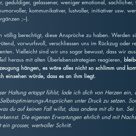
r, geduldiger, gelassener, weniger emotional, sachlicher, t
humorvoller, kommunikativer, lustvoller, initiativer usw. we
 ergänzen ;–).
ch völlig berechtigt, diese Ansprüche zu haben. Werden sie 
ütend, vorwurfsvoll, verschliessen uns im Rückzug oder re
enten. Vielleicht sind wir uns sogar bewusst, dass wir au
 Teil heraus mit alten Überlebensstrategien reagieren, 
bleib
eugung hängen, es wäre alles nicht so schlimm und komp
ch einsehen würde, dass es an ihm liegt. 
r Haltung ertappt fühlst, lade ich dich von Herzen ein, d
Selbstoptimierungs-Ansprüchen unter Druck zu setzen. Sons
 was du auf keinen Fall willst, dass andere mit dir tun. Sei
erkennst. Die eigenen Erwartungen ehrlich und mit Nachs
ein grosser, wertvoller Schritt.