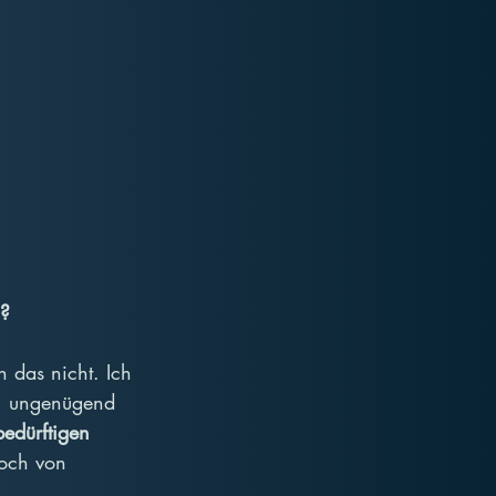
l?
h das nicht. Ich 
h, ungenügend 
edürftigen 
och von 