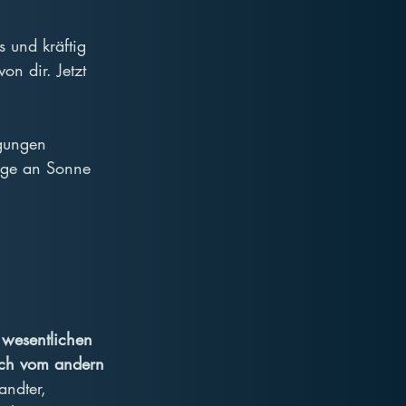
 und kräftig 
n dir. Jetzt 
ngungen 
nge an Sonne 
 wesentlichen 
ich vom andern 
andter, 