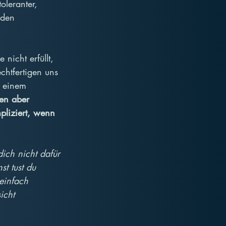
oleranter, 
rden 
nicht erfüllt, 
chtfertigen uns 
s einem 
en aber 
liziert, wenn 
ich nicht dafür 
t tust du 
 einfach 
icht 