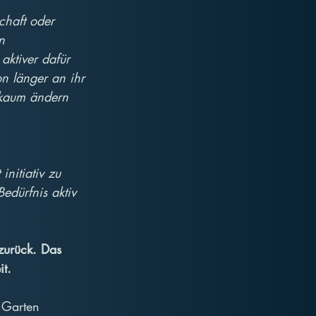
chaft oder 
n 
aktiver dafür 
on länger an ihr 
 kaum ändern 
nitiativ zu 
dürfnis aktiv 
zurück. Das 
it.
 Garten 