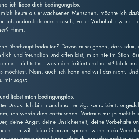
l und ich liebe dich bedingungslos.
ür mich heute als erwachsenen Menschen, möchte ich das
eil ich andernfalls misstrauisch, voller Vorbehalte wäre – 
tner? Hmm.
nn überhaupt bedeuten? Davon auszugehen, dass «du», 
ich und freundlich und offen bist, mich nie im Stich läss
kommst, nichts tust, was mich irritiert und nervt? Ich kann 
as möchtest. Nein, auch ich kann und will das nicht. Und e
u mir sagst:
l und liebst mich bedingungslos.
nter Druck. Ich bin manchmal nervig, kompliziert, ungedul
m, ich werde dich enttäuschen. Vertraue mir ja nicht blin
uer, deine Angst, deine Unsicherheit, deine Vorbehalte u
auen. Ich will deine Grenzen spüren, wenn mein Verhalte
ge sehr gerne deine Liebe, aber du brauchst nicht alles v