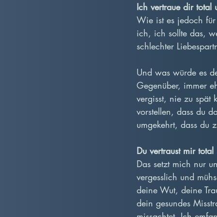
Ich vertraue dir tota
Wie ist es jedoch f
ich, ich sollte das, w
schlechter Liebespar
Und was würde es de
Gegenüber, immer ehrl
vergisst, nie zu spät 
vorstellen, dass du d
umgekehrt, dass du z
Du vertraust mir tota
Das setzt mich nur u
vergesslich und mühsa
deine Wut, deine Tra
dein gesundes Misstr
missachtet. Ich emfan