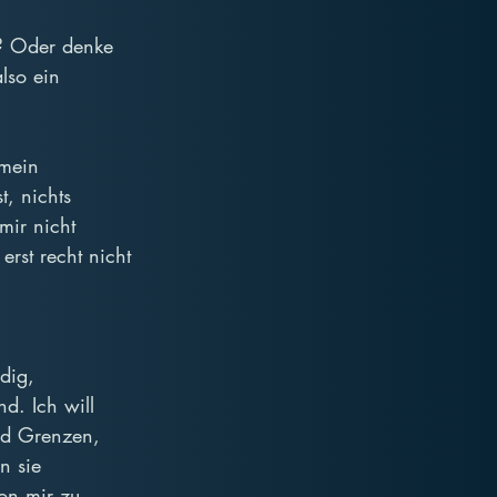
? Oder denke 
also ein 
mein 
t, nichts 
mir nicht 
rst recht nicht 
dig, 
d. Ich will 
nd Grenzen, 
n sie 
on mir zu 