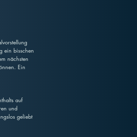
lvorstellung 
g ein bisschen 
em nächsten 
önnen. Ein 
thalts auf 
ren und 
ngslos geliebt 